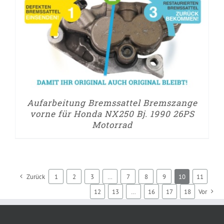
Aufarbeitung Bremssattel Bremszange
vorne für Honda NX250 Bj. 1990 26PS
Motorrad
Zurück
1
2
3
…
7
8
9
10
11
12
13
…
16
17
18
Vor