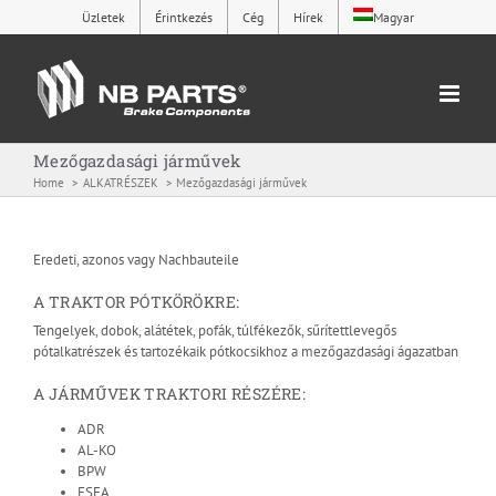
Skip
Üzletek
Érintkezés
Cég
Hírek
Magyar
to
content
Mezőgazdasági járművek
Home
ALKATRÉSZEK
Mezőgazdasági járművek
Eredeti, azonos vagy Nachbauteile
A TRAKTOR PÓTKÖRÖKRE:
Tengelyek, dobok, alátétek, pofák, túlfékezők, sűrítettlevegős
pótalkatrészek és tartozékaik pótkocsikhoz a mezőgazdasági ágazatban
A JÁRMŰVEK TRAKTORI RÉSZÉRE:
ADR
AL-KO
BPW
ESFA