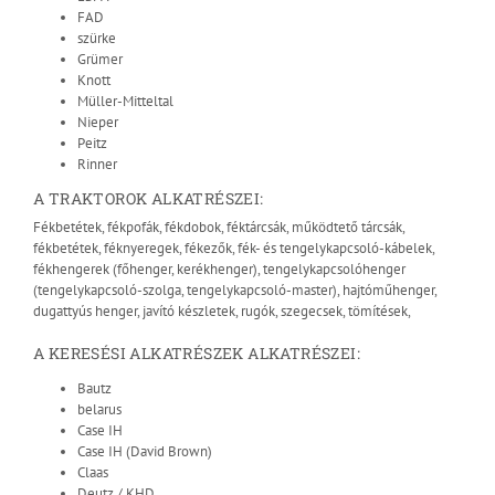
FAD
szürke
Grümer
Knott
Müller-Mitteltal
Nieper
Peitz
Rinner
A TRAKTOROK ALKATRÉSZEI:
Fékbetétek, fékpofák, fékdobok, féktárcsák, működtető tárcsák,
fékbetétek, féknyeregek, fékezők, fék- és tengelykapcsoló-kábelek,
fékhengerek (főhenger, kerékhenger), tengelykapcsolóhenger
(tengelykapcsoló-szolga, tengelykapcsoló-master), hajtóműhenger,
dugattyús henger, javító készletek, rugók, szegecsek, tömítések,
A KERESÉSI ALKATRÉSZEK ALKATRÉSZEI:
Bautz
belarus
Case IH
Case IH (David Brown)
Claas
Deutz / KHD