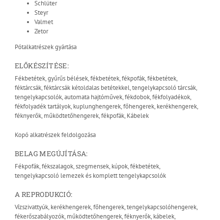
Schlüter
Steyr
Valmet
Zetor
Pótalkatrészek gyártása
ELŐKÉSZÍTÉSE:
Fékbetétek, gyűrűs bélések, fékbetétek, fékpofák, fékbetétek,
féktárcsák, féktárcsák kétoldalas betétekkel, tengelykapcsoló tárcsák,
tengelykapcsolók, automata hajtóművek, fékdobok, fékfolyadékok,
fékfolyadék tartályok, kuplunghengerek, főhengerek, kerékhengerek,
féknyerők, működtetőhengerek, fékpofák, Kábelek
Kopó alkatrészek feldolgozása
BELAG MEGÚJÍTÁSA:
Fékpofák, fékszalagok, szegmensek, kúpok, fékbetétek,
tengelykapcsoló lemezek és komplett tengelykapcsolók
A REPRODUKCIÓ:
Vízszivattyúk, kerékhengerek, főhengerek, tengelykapcsolóhengerek,
fékerőszabályozók, működtetőhengerek, féknyerők, kábelek,