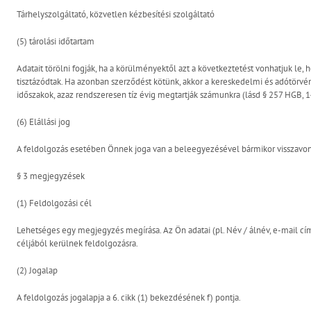
Tárhelyszolgáltató, közvetlen kézbesítési szolgáltató
(5) tárolási időtartam
Adatait törölni fogják, ha a körülményektől azt a következtetést vonhatjuk le,
tisztázódtak. Ha azonban szerződést kötünk, akkor a kereskedelmi és adótörvé
időszakok, azaz rendszeresen tíz évig megtartják számunkra (lásd § 257 HGB, 1
(6) Elállási jog
A feldolgozás esetében Önnek joga van a beleegyezésével bármikor visszavon
§ 3 megjegyzések
(1) Feldolgozási cél
Lehetséges egy megjegyzés megírása. Az Ön adatai (pl. Név / álnév, e-mail c
céljából kerülnek feldolgozásra.
(2) Jogalap
A feldolgozás jogalapja a 6. cikk (1) bekezdésének f) pontja.