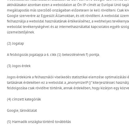
aktiválásakor azonban ezen a weboldalon az Ön IP-címét az Európai Unió tagál
megállapodás más szerződő országaiban előzetesen le kell rövidíteni. Csak kiv
Google szerverére az Egyesült Államokban, és ott rövidíteni. A weboldal üze
felhasználja a weboldal használatának értékeléséhez, a webhelyes tevékenység
weboldal tevékenységével és az internethasználattal kapcsolatos egyéb szolg
üzemeltetőjének.
(2) Jogalap
A feldolgozás jogalapja a 6. cikk (1) bekezdésének f) pontja.
(3) Jogos érdek
Jogos érdekünk a felhasználói viselkedés statisztikai elemzése optimalizálási 
tartásának érdekében ez a weboldal a „anonymizeIP ()” kiterjesztéssel használja
feldolgozása csak rövidítve történik, annak érdekében, hogy kizárjon egy köz
(4) címzett kategóriák
Google, társvállalat
(5) Harmadik országba történő továbbítás