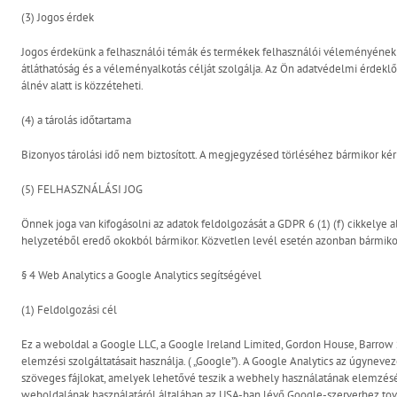
(3) Jogos érdek
Jogos érdekünk a felhasználói témák és termékek felhasználói véleményének n
átláthatóság és a véleményalkotás célját szolgálja. Az Ön adatvédelmi érdekl
álnév alatt is közzéteheti.
(4) a tárolás időtartama
Bizonyos tárolási idő nem biztosított. A megjegyzésed törléséhez bármikor kér
(5) FELHASZNÁLÁSI JOG
Önnek joga van kifogásolni az adatok feldolgozását a GDPR 6 (1) (f) cikkelye a
helyzetéből eredő okokból bármikor. Közvetlen levél esetén azonban bármikor 
§ 4 Web Analytics a Google Analytics segítségével
(1) Feldolgozási cél
Ez a weboldal a Google LLC, a Google Ireland Limited, Gordon House, Barrow S
elemzési szolgáltatásait használja. ( „Google”). A Google Analytics az úgynevez
szöveges fájlokat, amelyek lehetővé teszik a webhely használatának elemzését
weboldalának használatáról általában az USA-ban lévő Google-szerverhez továb