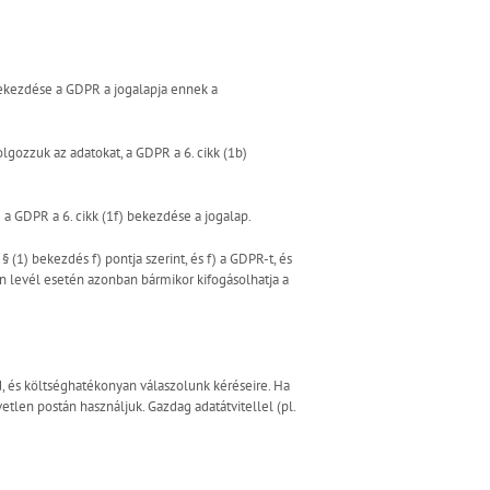
 bekezdése a GDPR a jogalapja ennek a
gozzuk az adatokat, a GDPR a 6. cikk (1b)
a GDPR a 6. cikk (1f) bekezdése a jogalap.
(1) bekezdés f) pontja szerint, és f) a GDPR-t, és
n levél esetén azonban bármikor kifogásolhatja a
 és költséghatékonyan válaszolunk kéréseire. Ha
tlen postán használjuk. Gazdag adatátvitellel (pl.