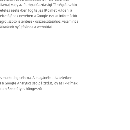
lamai, vagy az Európai Gazdasági Térségről szóló
ételes esetekben fog teljes IP címet küldeni a
meltetőjének nevében a Google ezt az információt
ről szóló jelentések összeállításához, valamint a
áltatások nyújtásához a weboldal
és marketing célokra. A magánélet tiszteletben
 a Google Analytics szolgáltatást, így az IP-címek
vetlen Személyes böngészőt.