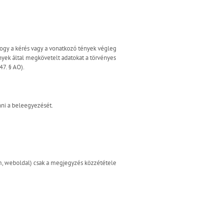
 hogy a kérés vagy a vonatkozó tények végleg
nyek által megkövetelt adatokat a törvényes
47. § AO).
ni a beleegyezését.
ím, weboldal) csak a megjegyzés közzététele