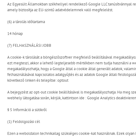
Az Egyesült Államokban székhellyel rendelkező Google LLC tanúsítvánnyal r
amely biztosítja az EU-szintű adatvédelemnek való megfelelést.
(6) a tárolás időtartama
14 hónap
(7) FELHASZNÁLÁSI JOBB
A cookie-k tárolását a böngészőszoftver megfelelő beállításával megakadályoz
ezt megteszi, akkor a lehető legteljesebb mértékben nem tudja használni a we
megakadályozhatja, hogy a Google által a cookie által generált adatok, valami
felhasználásával kapcsolatos adatgyűjtés és az adatok Google általi feldolgoz
következő linken és telepítse:
optout
A bejegyzést az opt-out cookie beállításával is megakadályozhatja. Ha meg sz
webhely látogatása során, kérjük, kattintson ide :
Google Analytics deaktiviere
§ 5 Információ a sütikről
(1) Feldolgozási cél
Ezen a weboldalon technikailag szükséges cookie-kat használnak. Ezek olyan 