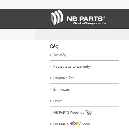
Skip
to
content
Cég
Társaság
Kapcsolattartó személy
Megközelítés
Èrintkezés
News
NB PARTS Webshop
NB PARTS
Shop