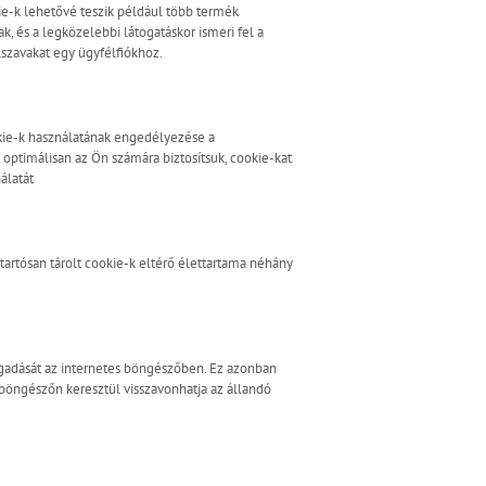
e-k lehetővé teszik például több termék
, és a legközelebbi látogatáskor ismeri fel a
lszavakat egy ügyfélfiókhoz.
ookie-k használatának engedélyezése a
ptimálisan az Ön számára biztosítsuk, cookie-kat
álatát
 tartósan tárolt cookie-k eltérő élettartama néhány
fogadását az internetes böngészőben. Ez azonban
 böngészőn keresztül visszavonhatja az állandó