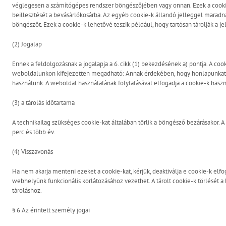
véglegesen a számítógépes rendszer böngészőjében vagy onnan. Ezek a cooki
beillesztését a bevásárlókosárba. Az egyéb cookie-k állandó jelleggel maradnak
böngészőt. Ezek a cookie-k lehetővé teszik például, hogy tartósan tárolják a je
(2) Jogalap
Ennek a feldolgozásnak a jogalapja a 6. cikk (1) bekezdésének a) pontja. A c
weboldalunkon kifejezetten megadható: Annak érdekében, hogy honlapunkat o
használunk. A weboldal használatának folytatásával elfogadja a cookie-k haszn
(3) a tárolás időtartama
A technikailag szükséges cookie-kat általában törlik a böngésző bezárásakor. A
perc és több év.
(4) Visszavonás
Ha nem akarja menteni ezeket a cookie-kat, kérjük, deaktiválja e cookie-k el
webhelyünk funkcionális korlátozásához vezethet. A tárolt cookie-k törlését a
tároláshoz.
§ 6 Az érintett személy jogai