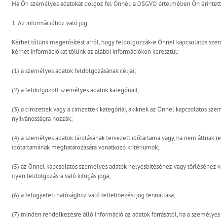
Ha Ön személyes adatokat dolgoz fel Önnél, a DSGVO értelmében Ön érintett
1. Az információhoz való jog
Kérhet tőlünk megerősítést arról, hogy feldolgozzák-e Önnel kapcsolatos szem
kérhet információkat tőlünk az alábbi információkon keresztül:
(1) a személyes adatok feldolgozásának céljai;
(2) a feldolgozott személyes adatok kategóriáit;
(3) a címzettek vagy a címzettek kategóriái, akiknek az Önnel kapcsolatos sz
nyilvánosságra hozzák;
(4) a személyes adatok tárolásának tervezett időtartama vagy, ha nem állnak re
időtartamának meghatározására vonatkozó kritériumok;
(5) az Önnel kapcsolatos személyes adatok helyesbítéséhez vagy törléséhez va
ilyen feldolgozásra való kifogás joga;
(6) a felügyeleti hatósághoz való fellebbezési jog fennállása;
(7) minden rendelkezésre álló információ az adatok forrásától, ha a személyes 