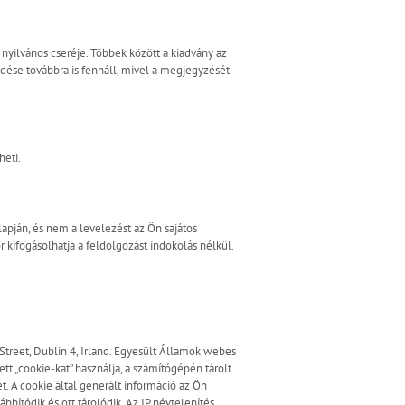
yilvános cseréje. Többek között a kiadvány az
ődése továbbra is fennáll, mivel a megjegyzését
heti.
lapján, és nem a levelezést az Ön sajátos
kifogásolhatja a feldolgozást indokolás nélkül.
treet, Dublin 4, Irland. Egyesült Államok webes
ett „cookie-kat” használja, a számítógépén tárolt
. A cookie által generált információ az Ön
bítódik és ott tárolódik. Az IP névtelenítés