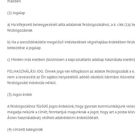
mailben.
(2) Jogalap
a) Ha kifejezett beleegyezését adta adatainak feldolgozásához, a 6. cikk (1a)
feldolgozásnak.
b) Ha a szerződéskötést megelőző intézkedések végrehajtása érdekében feldol
bekezdése a jogalap.
c) Minden más esetben (különösen a kapcsolattartó adatlap használata esetén) 
FELHASZNÁLÁSI JOG: Önnek joga van kifogásolni az adatok feldolgozását a 6. § 
nem a levelezést az Ön sajátos helyzetéből adódó okokból bármikor. Közvetle
feldolgozást indokolás nélkül.
(3) Jogos érdek
A feldolgozáshoz fűződő jogos érdekünk, hogy gyorsan kommunikáljunk veled,
megadja nekünk a címét, fenntartjuk magunknak a jogot, hogy azt a postai közve
Álnev használatával) védheti adatvédelmi érdeklődését.
(4) címzett kategóriák