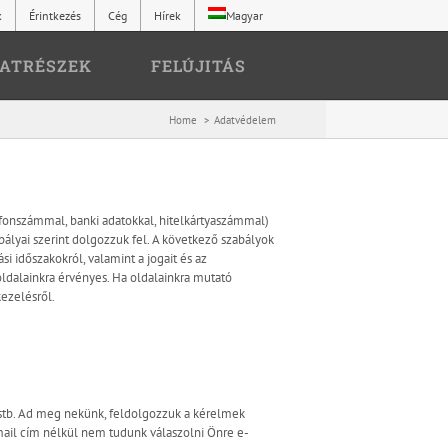
k
Érintkezés
Cég
Hírek
Magyar
ATRÉSZEK
FELÚJITÁS
Home
Adatvédelem
efonszámmal, banki adatokkal, hitelkártyaszámmal)
ályai szerint dolgozzuk fel. A következő szabályok
ási időszakokról, valamint a jogait és az
ldalainkra érvényes. Ha oldalainkra mutató
kezelésről.
 stb. Ad meg nekünk, feldolgozzuk a kérelmek
mail cím nélkül nem tudunk válaszolni Önre e-