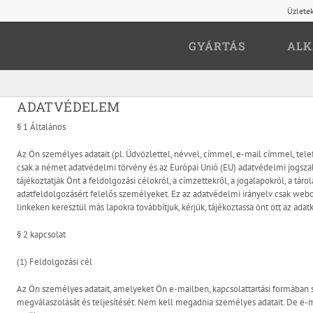
Üzlete
GYÁRTÁS
ALK
ADATVÉDELEM
§ 1 Általános
Az Ön személyes adatait (pl. Üdvözlettel, névvel, címmel, e-mail címmel, tel
csak a német adatvédelmi törvény és az Európai Unió (EU) adatvédelmi jogszab
tájékoztatják Önt a feldolgozási célokról, a címzettekről, a jogalapokról, a tárol
adatfeldolgozásért felelős személyeket. Ez az adatvédelmi irányelv csak webo
linkeken keresztül más lapokra továbbítjuk, kérjük, tájékoztassa önt ott az adat
§ 2 kapcsolat
(1) Feldolgozási cél
Az Ön személyes adatait, amelyeket Ön e-mailben, kapcsolattartási formában
megválaszolását és teljesítését. Nem kell megadnia személyes adatait. De e-