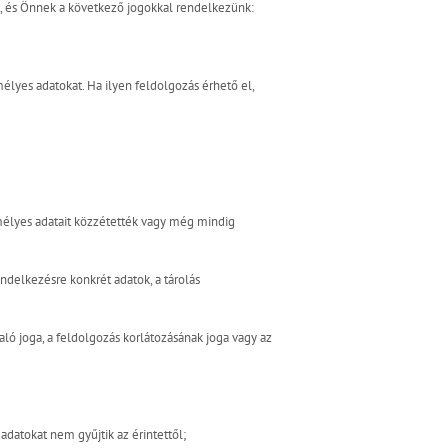
, és Önnek a következő jogokkal rendelkezünk:
élyes adatokat. Ha ilyen feldolgozás érhető el,
emélyes adatait közzétették vagy még mindig
ndelkezésre konkrét adatok, a tárolás
ló joga, a feldolgozás korlátozásának joga vagy az
adatokat nem gyűjtik az érintettől;