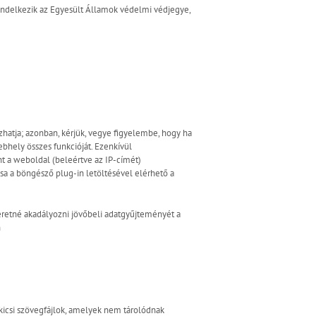
endelkezik az Egyesült Államok védelmi védjegye,
hatja; azonban, kérjük, vegye figyelembe, hogy ha
bhely összes funkcióját. Ezenkívül
nt a weboldal (beleértve az IP-címét)
ása a böngésző plug-in letöltésével elérhető a
eretné akadályozni jövőbeli adatgyűjteményét a
n
kicsi szövegfájlok, amelyek nem tárolódnak