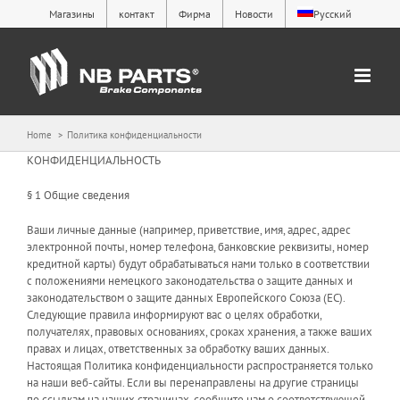
Skip
Магазины
контакт
Фирма
Новости
Русский
to
content
Home
Политика конфиденциальности
КОНФИДЕНЦИАЛЬНОСТЬ
§ 1 Общие сведения
Ваши личные данные (например, приветствие, имя, адрес, адрес
электронной почты, номер телефона, банковские реквизиты, номер
кредитной карты) будут обрабатываться нами только в соответствии
с положениями немецкого законодательства о защите данных и
законодательством о защите данных Европейского Союза (ЕС).
Следующие правила информируют вас о целях обработки,
получателях, правовых основаниях, сроках хранения, а также ваших
правах и лицах, ответственных за обработку ваших данных.
Настоящая Политика конфиденциальности распространяется только
на наши веб-сайты. Если вы перенаправлены на другие страницы
по ссылкам на наших страницах, сообщите нам о соответствующей