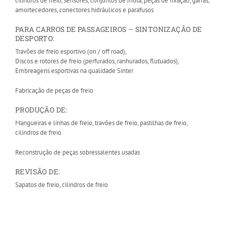
cilindros de freio, sensores, conjuntos de mola, peças de fixação, garras,
amortecedores, conectores hidráulicos e parafusos
PARA CARROS DE PASSAGEIROS – SINTONIZAÇÃO DE
DESPORTO:
Travões de freio esportivo (on / off road),
Discos e rotores de freio (perfurados, ranhurados, flutuados),
Embreagens esportivas na qualidade Sinter
Fabricação de peças de freio
PRODUÇÃO DE:
Mangueiras e linhas de freio, travões de freio, pastilhas de freio,
cilindros de freio
Reconstrução de peças sobressalentes usadas
REVISÃO DE:
Sapatos de freio, cilindros de freio