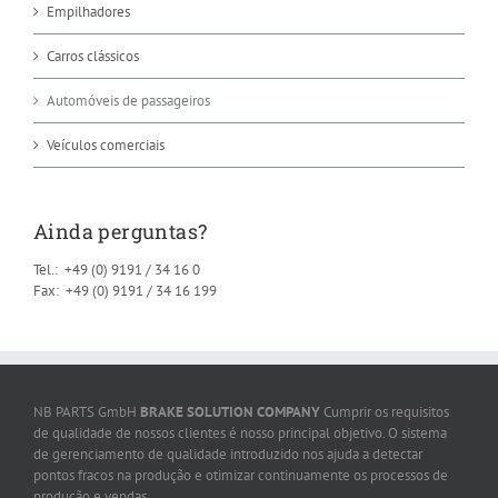
Empilhadores
Carros clássicos
Automóveis de passageiros
Veículos comerciais
Ainda perguntas?
Tel.: +49 (0) 9191 / 34 16 0
Fax: +49 (0) 9191 / 34 16 199
NB PARTS GmbH
BRAKE SOLUTION COMPANY
Cumprir os requisitos
de qualidade de nossos clientes é nosso principal objetivo. O sistema
de gerenciamento de qualidade introduzido nos ajuda a detectar
pontos fracos na produção e otimizar continuamente os processos de
produção e vendas.