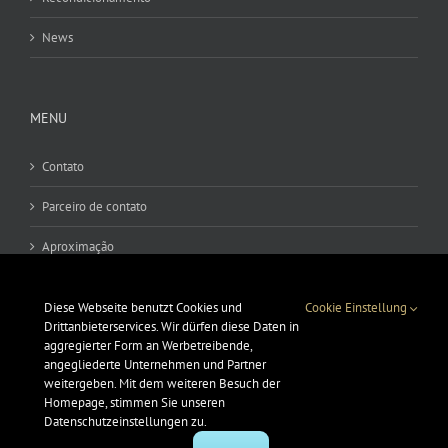
News
MENU
Contato
Parceiro de contato
Aproximação
Condições
Diese Webseite benutzt Cookies und
Cookie Einstellung
Cunho
Drittanbieterservices. Wir dürfen diese Daten in
aggregierter Form an Werbetreibende,
angegliederte Unternehmen und Partner
Política de Privacidade
weitergeben. Mit dem weiteren Besuch der
Homepage, stimmen Sie unseren
Datenschutzeinstellungen zu.