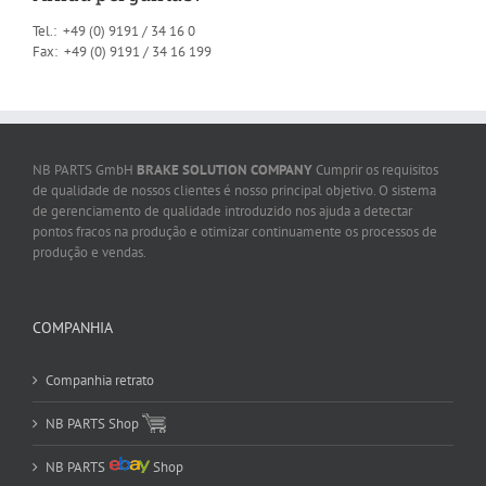
Tel.: +49 (0) 9191 / 34 16 0
Fax: +49 (0) 9191 / 34 16 199
NB PARTS GmbH
BRAKE SOLUTION COMPANY
Cumprir os requisitos
de qualidade de nossos clientes é nosso principal objetivo. O sistema
de gerenciamento de qualidade introduzido nos ajuda a detectar
pontos fracos na produção e otimizar continuamente os processos de
produção e vendas.
COMPANHIA
Companhia retrato
NB PARTS Shop
NB PARTS
Shop