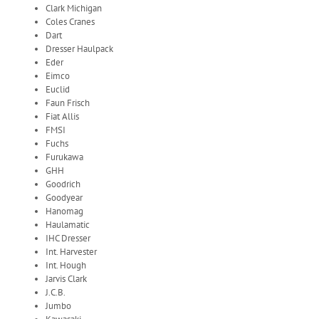
Clark Michigan
Coles Cranes
Dart
Dresser Haulpack
Eder
Eimco
Euclid
Faun Frisch
Fiat Allis
FMSI
Fuchs
Furukawa
GHH
Goodrich
Goodyear
Hanomag
Haulamatic
IHC Dresser
Int. Harvester
Int. Hough
Jarvis Clark
J.C.B.
Jumbo