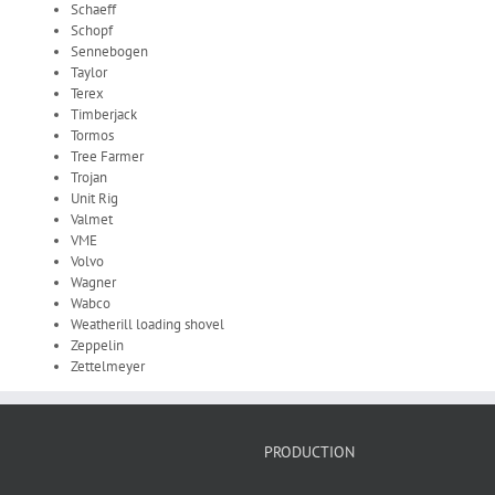
Schaeff
Schopf
Sennebogen
Taylor
Terex
Timberjack
Tormos
Tree Farmer
Trojan
Unit Rig
Valmet
VME
Volvo
Wagner
Wabco
Weatherill loading shovel
Zeppelin
Zettelmeyer
PRODUCTION