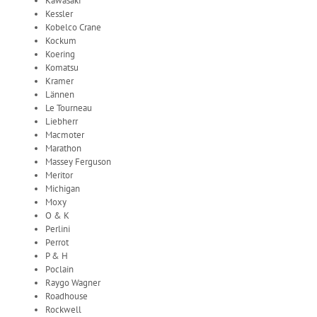
Kawasaki
Kessler
Kobelco Crane
Kockum
Koering
Komatsu
Kramer
Lännen
Le Tourneau
Liebherr
Macmoter
Marathon
Massey Ferguson
Meritor
Michigan
Moxy
O & K
Perlini
Perrot
P & H
Poclain
Raygo Wagner
Roadhouse
Rockwell