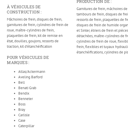
PRODUCTION DE :
À VÉHICULES DE
Garnitures de frein, mâchoires de 
CONSTRUCTION :
tambours de frein, disques de frei
Mâchoires de frein, disques de frein,
ressorts de frein, plaquettes de fr
garnitures de frein, cylindres de frein de
disques de frein de humide orga
roue, maître-cylindres de frein,
et Sinter, étriers de frein et pièce
plaquettes de frein, kit de remise en
détachées, maître-cylindres de fr
état, douilles, goujons, ressorts de
cylindres de frein de roue, flexib
traction, kit d’étanchéification
frein, flexibles et tuyaux hydraul
étanchéifications, cylindres de pi
POUR VÉHICULES DE
MARQUES :
Atlas/Ackermann
Aveling Barford
Bell
Benati Grab
Bendix
Benneter
Boss
Bray
Carlisle
Case
Caterpillar