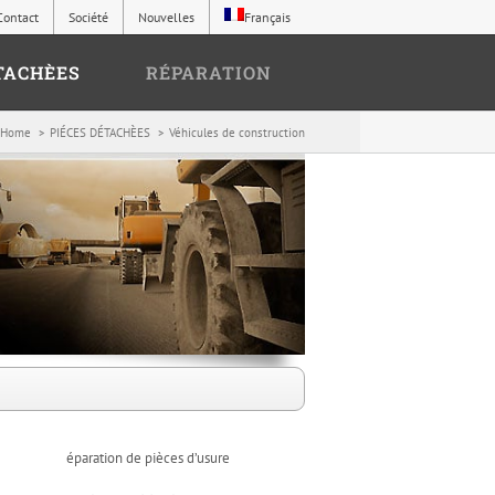
Contact
Société
Nouvelles
Français
TACHÈES
RÉPARATION
Home
PIÉCES DÉTACHÈES
Véhicules de construction
éparation de pièces d’usure