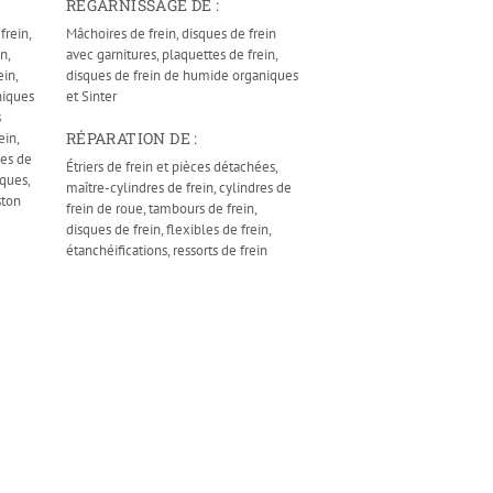
REGARNISSAGE DE :
frein,
Mâchoires de frein, disques de frein
n,
avec garnitures, plaquettes de frein,
ein,
disques de frein de humide organiques
niques
et Sinter
s
RÉPARATION DE :
ein,
les de
Étriers de frein et pièces détachées,
iques,
maître-cylindres de frein, cylindres de
ston
frein de roue, tambours de frein,
disques de frein, flexibles de frein,
étanchéifications, ressorts de frein