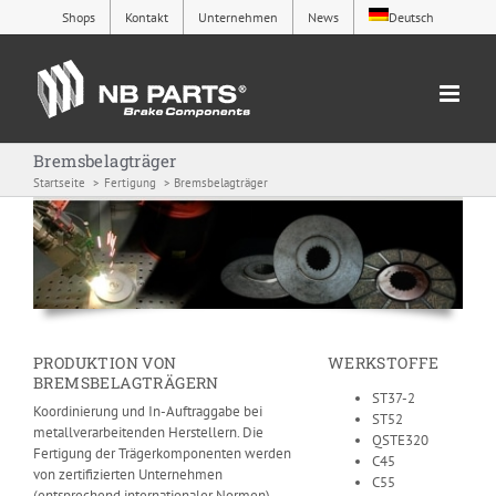
Zum
Shops
Kontakt
Unternehmen
News
Deutsch
Inhalt
springen
Bremsbelagträger
Startseite
Fertigung
Bremsbelagträger
PRODUKTION VON
WERKSTOFFE
BREMSBELAGTRÄGERN
ST37-2
Koordinierung und In-Auftraggabe bei
ST52
metallverarbeitenden Herstellern. Die
QSTE320
Fertigung der Trägerkomponenten werden
C45
von zertifizierten Unternehmen
C55
(entsprechend internationaler Normen)