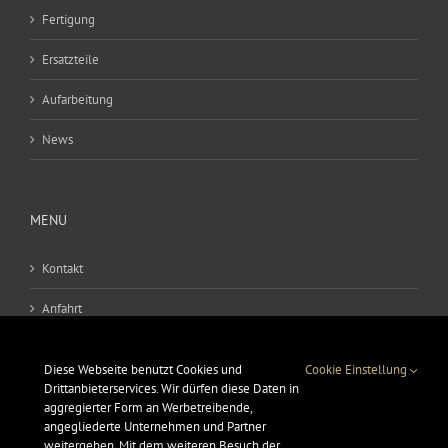
Fertigung
Ersatzteile
Aufarbeitung
News
MENU
Kontakt
Anfahrt
AGB
Diese Webseite benutzt Cookies und
Cookie Einstellung
Drittanbieterservices. Wir dürfen diese Daten in
Datenschutz
aggregierter Form an Werbetreibende,
angegliederte Unternehmen und Partner
Impressum
weitergeben. Mit dem weiteren Besuch der