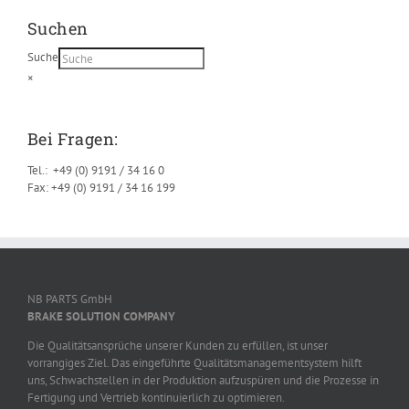
Suchen
Suche
×
Bei Fragen:
Tel.: +49 (0) 9191 / 34 16 0
Fax: +49 (0) 9191 / 34 16 199
NB PARTS GmbH
BRAKE SOLUTION COMPANY
Die Qualitätsansprüche unserer Kunden zu erfüllen, ist unser
vorrangiges Ziel. Das eingeführte Qualitätsmanagementsystem hilft
uns, Schwachstellen in der Produktion aufzuspüren und die Prozesse in
Fertigung und Vertrieb kontinuierlich zu optimieren.