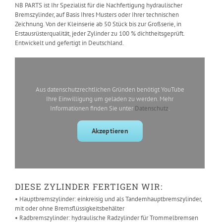
NB PARTS ist Ihr Spezialist für die Nachfertigung hydraulischer
Bremszylinder, auf Basis Ihres Musters oder Ihrer technischen
Zeichnung. Von der Kleinserie ab 50 Stück bis zur Großserie, in
Erstausrüsterqualität, jeder Zylinder zu 100 % dichtheitsgeprüft.
Entwickelt und gefertigt in Deutschland.
Aus datenschutzrechtlichen Gründen benötigt YouTube
Ihre Einwilligung um geladen zu werden. Mehr
Informationen finden Sie unter
Datenschutz
.
Akzeptieren
DIESE ZYLINDER FERTIGEN WIR:
• Hauptbremszylinder: einkreisig und als Tandemhauptbremszylinder,
mit oder ohne Bremsflüssigkeitsbehälter
• Radbremszylinder: hydraulische Radzylinder für Trommelbremsen