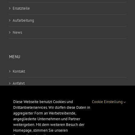
Ersatzteile
Aufarbeitung
News
MENU
Kontakt
Anfahrt
AGB
Diese Webseite benutzt Cookies und
Cookie Einstellung
Drittanbieterservices. Wir dürfen diese Daten in
Datenschutz
aggregierter Form an Werbetreibende,
angegliederte Unternehmen und Partner
Impressum
weitergeben. Mit dem weiteren Besuch der
Homepage, stimmen Sie unseren