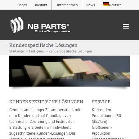
Zum
Shops
Kontakt
Unternehmen
News
Deutsch
Inhalt
springen
Kundenspezifische Lösungen
Startseite
Fertigung
Kundenspezifische Lösungen
KUNDENSPEZIFISCHE LÖSUNGEN
SERVICE
Gemeinsam in enger Zusammenarbeit mit
Kleinserien-
dem Kunden und auf Grundlage von
Produktionen (50
technischer Zeichnung und Erstmuster-
Stk./Jahr)
Erstellung, erarbeiten wir individuell
Großserien-
zugeschnittene Kunden-Lösungen. Das
Produktion