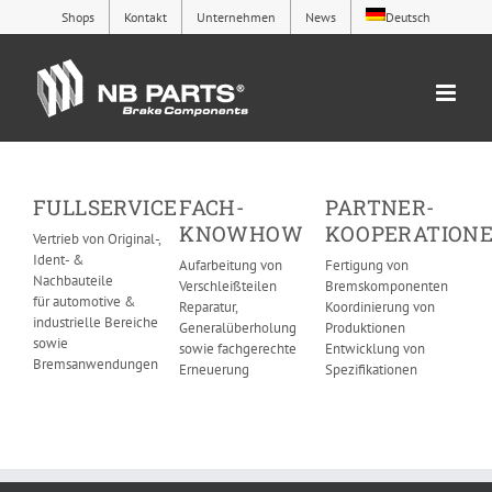
Zum
Shops
Kontakt
Unternehmen
News
Deutsch
Inhalt
springen
FULLSERVICE
FACH-
PARTNER-
KNOWHOW
KOOPERATION
Vertrieb von Original-,
Ident- &
Aufarbeitung von
Fertigung von
Nachbauteile
Verschleißteilen
Bremskomponenten
für automotive &
Reparatur,
Koordinierung von
industrielle Bereiche
Generalüberholung
Produktionen
sowie
sowie fachgerechte
Entwicklung von
Bremsanwendungen
Erneuerung
Spezifikationen