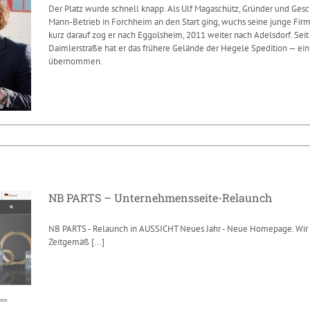
Der Platz wurde schnell knapp. Als Ulf Magaschütz, Gründer und Gesch
Mann-Betrieb in Forchheim an den Start ging, wuchs seine junge F
kurz darauf zog er nach Eggolsheim, 2011 weiter nach Adelsdorf. Seit 
Forchheim: Bremsen-Spezialist ist auf
Daimlerstraße hat er das frühere Gelände der Hegele Spedition — ei
Wachstumskurs
übernommen.
News
NB PARTS – Unternehmensseite-Relaunch
NB PARTS - Relaunch in AUSSICHT Neues Jahr - Neue Homepage. Wir
Zeitgemäß
[...]
NB PARTS – Unternehmensseite-
Relaunch
News