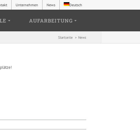
ntakt
Unternehmen
News
Deutsch
LE
AUFARBEITUNG
Startseite
News
plätze!