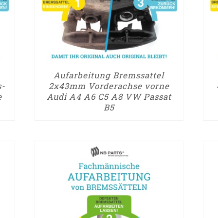
Aufarbeitung Bremssattel
s-
2x43mm Vorderachse vorne
e
Audi A4 A6 C5 A8 VW Passat
B5
► ZUM AUFARBEITUNGSANTRAG
► Z