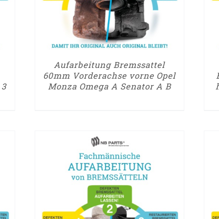
Aufarbeitung Bremssattel
60mm Vorderachse vorne Opel
 3
Monza Omega A Senator A B
► ZUM AUFARBEITUNGSANTRAG
► Z
/
DETAILS