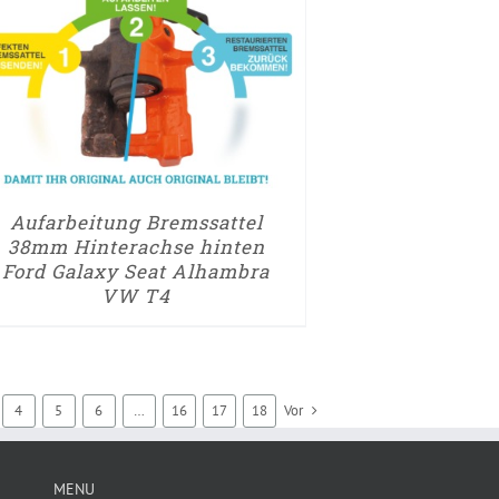
UM AUFARBEITUNGSANTRAG
► ZUM AUFARBEI
/
DETAILS
/
DETA
Aufarbeitung Bremssattel
38mm Hinterachse hinten
Ford Galaxy Seat Alhambra
VW T4
4
5
6
…
16
17
18
Vor
MENU