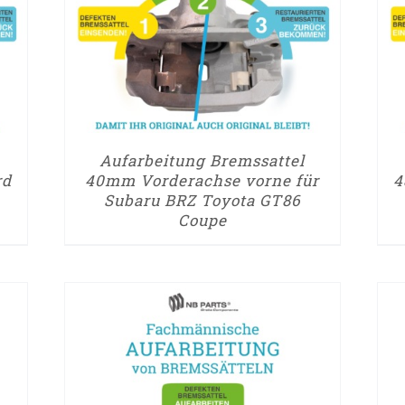
/
DETAILS
Aufarbeitung Bremssattel
rd
40mm Vorderachse vorne für
4
Subaru BRZ Toyota GT86
Coupe