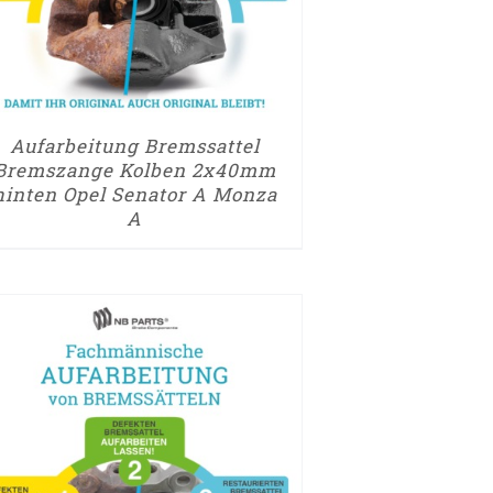
Aufarbeitung Bremssattel
Bremszange Kolben 2x40mm
hinten Opel Senator A Monza
A
UM AUFARBEITUNGSANTRAG
► ZUM AUFARBEI
/
DETAILS
/
DETA