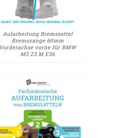
Aufarbeitung Bremssattel
Bremszange 60mm
Vorderachse vorne für BMW
M3 Z3 M E36
UM AUFARBEITUNGSANTRAG
► ZUM AUFARBEI
/
DETAILS
/
DETA