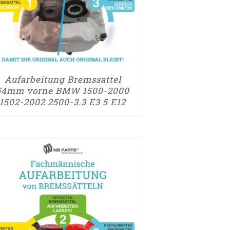
Aufarbeitung Bremssattel
54mm vorne BMW 1500-2000
1502-2002 2500-3.3 E3 5 E12
UM AUFARBEITUNGSANTRAG
► ZUM AUFARBEI
/
DETAILS
/
DETA