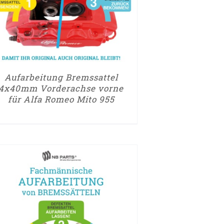
Aufarbeitung Bremssattel
4x40mm Vorderachse vorne
für Alfa Romeo Mito 955
UM AUFARBEITUNGSANTRAG
► ZUM AUFARBEI