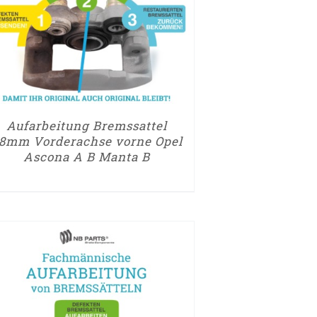
/
DETAILS
/
DETA
Aufarbeitung Bremssattel
8mm Vorderachse vorne Opel
Ascona A B Manta B