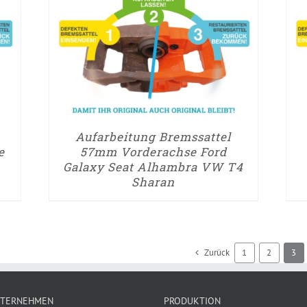
► ZUM AUFARBEITUNGSANTRAG
► Z
/
DETAILS
Aufarbeitung Bremssattel
e
57mm Vorderachse Ford
Galaxy Seat Alhambra VW T4
Sharan
Zurück
1
2
3
TERNEHMEN
PRODUKTION