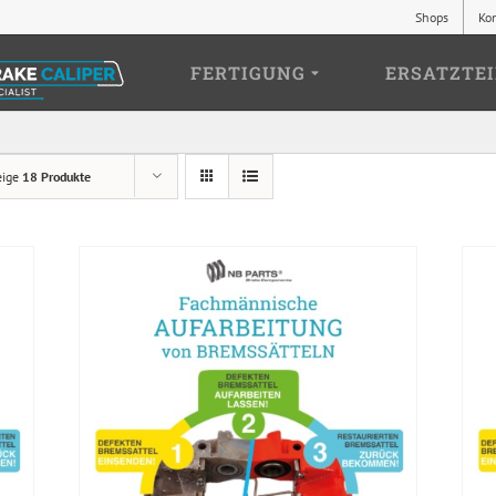
Shops
Ko
FERTIGUNG
ERSATZTEI
eige
18 Produkte
► ZUM AUFARBEITUNGSANTRAG
► Z
/
DETAILS