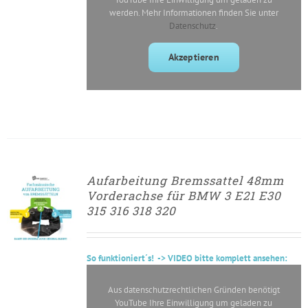
werden. Mehr Informationen finden Sie unter
Datenschutz
.
Akzeptieren
Aufarbeitung Bremssattel 48mm
► ZUM
Vorderachse für BMW 3 E21 E30
AUFARBEITUNGSANTRAG
315 316 318 320
/
DETAILS
So
funktioniert´s
! -> VIDEO bitte komplett ansehen:
Aus datenschutzrechtlichen Gründen benötigt
YouTube Ihre Einwilligung um geladen zu