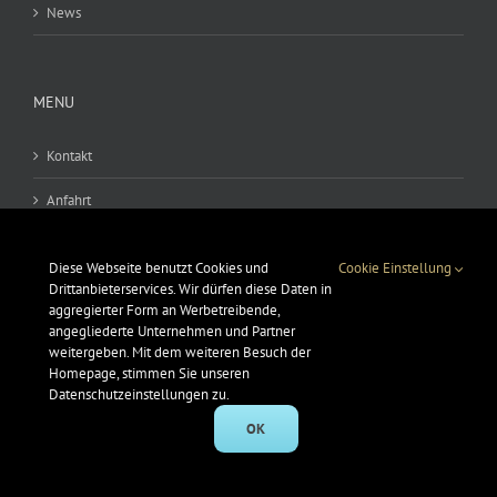
News
MENU
Kontakt
Anfahrt
AGB
Diese Webseite benutzt Cookies und
Cookie Einstellung
Datenschutz
Drittanbieterservices. Wir dürfen diese Daten in
aggregierter Form an Werbetreibende,
angegliederte Unternehmen und Partner
Impressum
weitergeben. Mit dem weiteren Besuch der
Homepage, stimmen Sie unseren
Datenschutzeinstellungen zu.
OK
© Copyright 2010 -
2026 | NB PARTS GmbH | Alle Rechte vorbehalten!