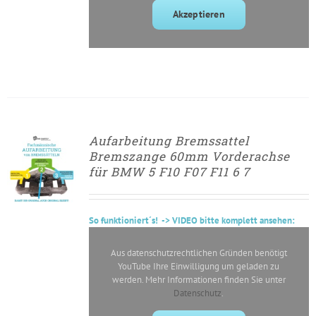
Akzeptieren
Aufarbeitung Bremssattel
► ZUM
Bremszange 60mm Vorderachse
AUFARBEITUNGSANTRAG
für BMW 5 F10 F07 F11 6 7
/
DETAILS
So
funktioniert´s
! -> VIDEO bitte komplett ansehen:
Aus datenschutzrechtlichen Gründen benötigt
YouTube Ihre Einwilligung um geladen zu
werden. Mehr Informationen finden Sie unter
Datenschutz
.