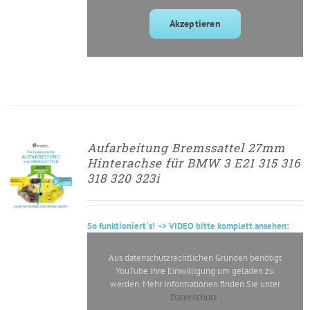
Akzeptieren
Aufarbeitung Bremssattel 27mm
► ZUM
Hinterachse für BMW 3 E21 315 316
AUFARBEITUNGSANTRAG
318 320 323i
/
DETAILS
So
funktioniert´s
! -> VIDEO bitte komplett ansehen:
Aus datenschutzrechtlichen Gründen benötigt
YouTube Ihre Einwilligung um geladen zu
werden. Mehr Informationen finden Sie unter
Datenschutz
.