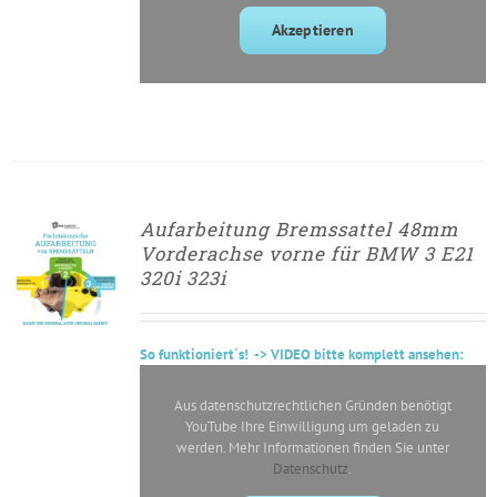
Akzeptieren
Aufarbeitung Bremssattel 48mm
► ZUM
Vorderachse vorne für BMW 3 E21
AUFARBEITUNGSANTRAG
320i 323i
/
DETAILS
So
funktioniert´s
! -> VIDEO bitte komplett ansehen:
Aus datenschutzrechtlichen Gründen benötigt
YouTube Ihre Einwilligung um geladen zu
werden. Mehr Informationen finden Sie unter
Datenschutz
.