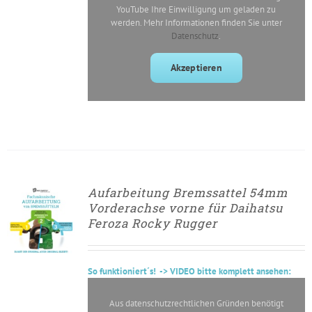
YouTube Ihre Einwilligung um geladen zu
werden. Mehr Informationen finden Sie unter
Datenschutz
.
Akzeptieren
Aufarbeitung Bremssattel 54mm
► ZUM
Vorderachse vorne für Daihatsu
AUFARBEITUNGSANTRAG
Feroza Rocky Rugger
/
DETAILS
So
funktioniert´s
! -> VIDEO bitte komplett ansehen:
Aus datenschutzrechtlichen Gründen benötigt