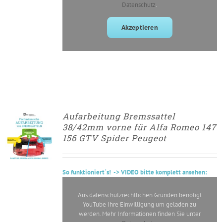
Datenschutz
.
Akzeptieren
Aufarbeitung Bremssattel
► ZUM
38/42mm vorne für Alfa Romeo 147
AUFARBEITUNGSANTRAG
156 GTV Spider Peugeot
/
DETAILS
So
funktioniert´s
! -> VIDEO bitte komplett ansehen:
Aus datenschutzrechtlichen Gründen benötigt
YouTube Ihre Einwilligung um geladen zu
werden. Mehr Informationen finden Sie unter