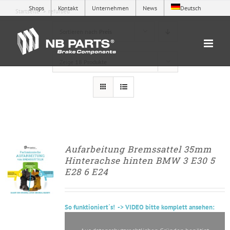
Zum
Shops
Kontakt
Unternehmen
News
Deutsch
Startseite
refurbed
Inhalt
springen
Sortieren nach
Preis
Zeige
18 Produkte
Aufarbeitung Bremssattel 35mm
► ZUM
Hinterachse hinten BMW 3 E30 5
AUFARBEITUNGSANTRAG
E28 6 E24
/
DETAILS
So
funktioniert´s
! -> VIDEO bitte komplett ansehen: