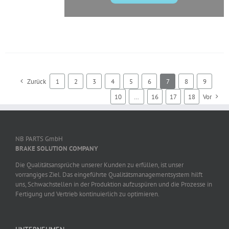
Zurück
1
2
3
4
5
6
7
8
9
10
…
16
17
18
Vor
NB PARTS GmbH
BRAKE SOLUTION COMPANY
Die Qualitätsansprüche unserer Kunden zu erfüllen, ist unser
vorrangiges Ziel. Das eingeführte Qualitätsmanagementsystem hilft
uns, Schwachstellen in der Produktion aufzuspüren und die Prozesse in
Fertigung und Vertrieb kontinuierlich zu optimieren.