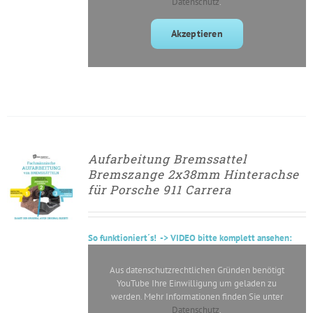
Datenschutz
.
Akzeptieren
Aufarbeitung Bremssattel
► ZUM
Bremszange 2x38mm Hinterachse
AUFARBEITUNGSANTRAG
für Porsche 911 Carrera
/
DETAILS
So
funktioniert´s
! -> VIDEO bitte komplett ansehen:
Aus datenschutzrechtlichen Gründen benötigt
YouTube Ihre Einwilligung um geladen zu
werden. Mehr Informationen finden Sie unter
Datenschutz
.