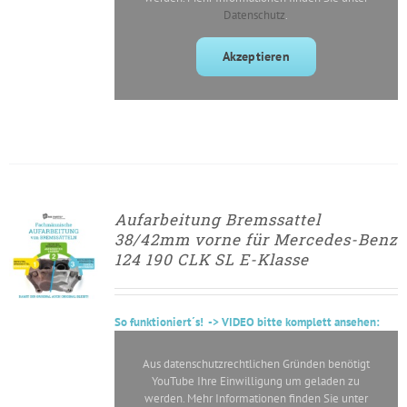
Datenschutz
.
Akzeptieren
Aufarbeitung Bremssattel
► ZUM
38/42mm vorne für Mercedes-Benz
AUFARBEITUNGSANTRAG
124 190 CLK SL E-Klasse
/
DETAILS
So
funktioniert´s
! -> VIDEO bitte komplett ansehen:
Aus datenschutzrechtlichen Gründen benötigt
YouTube Ihre Einwilligung um geladen zu
werden. Mehr Informationen finden Sie unter